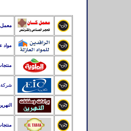
معمل ك
مواد عا
منتجات 
شركة ا
النهري
 Foods Products