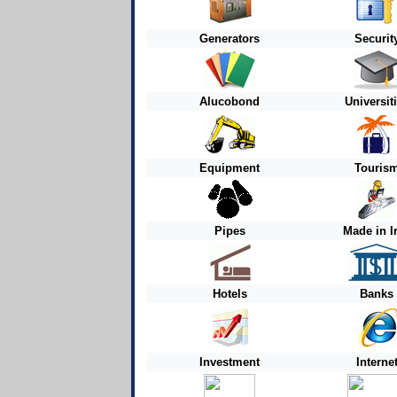
Generators
Securit
Alucobond
Universit
Equipment
Touris
Pipes
Made in I
Hotels
Banks
Investment
Interne