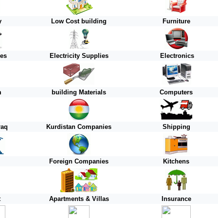
y
Low Cost building
Furniture
ies
Electricity Supplies
Electronics
m
building Materials
Computers
raq
Kurdistan
Companies
Shipping
Foreign
Companies
Kitchens
t
Apartments & Villas
Insurance