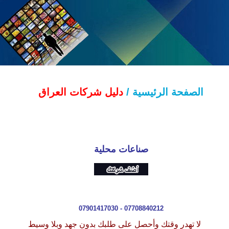
الصفحة الرئيسية /
دليل شركات العراق
صناعات
محلية
07901417030 - 07708840212
لا تهدر وقتك وأحصل على طلبك بدون جهد وبلا وسيط