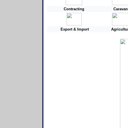
Contracting
Caravan
Export & Import
Agricultu