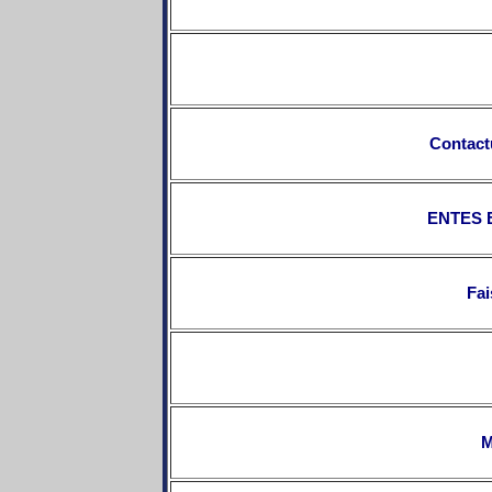
Contac
ENTES
Fai
M