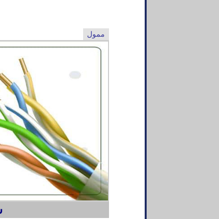
ممول
ش