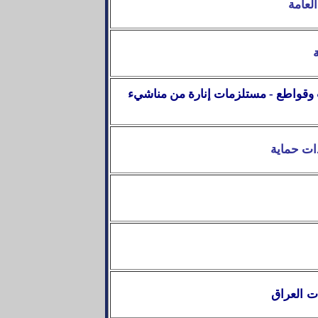
العامة
ة
ت وقواطع - مستلزمات إنارة من مناشيء
ات حماية
ت العراق