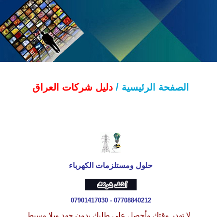
الصفحة الرئيسية /
دليل شركات العراق
حلول ومستلزمات
الكهرباء
07901417030 - 07708840212
لا تهدر وقتك وأحصل على طلبك بدون جهد وبلا وسيط