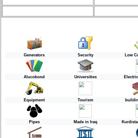
Generators
Security
Low Co
Alucobond
Universities
Electri
Equipment
Tourism
buildi
Pipes
Made in Iraq
Kurdist