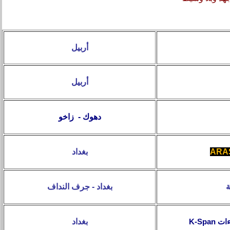
أربيل
أربيل
زاخو
-
دهوك
بغداد
ARAS
ة
بغداد - جرف النداف
بغداد
K-Span
ءات