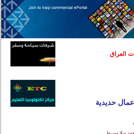
ت العراق
عمال حديدية
هد وبلا وسيط