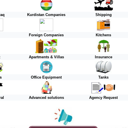
raq
Kurdistan
Companies
Shipping
Foreign
Companies
Kitchens
t
Apartments & Villas
Insurance
s
Office Equipment
Tanks
ral
Advanced solutions
Agency Request