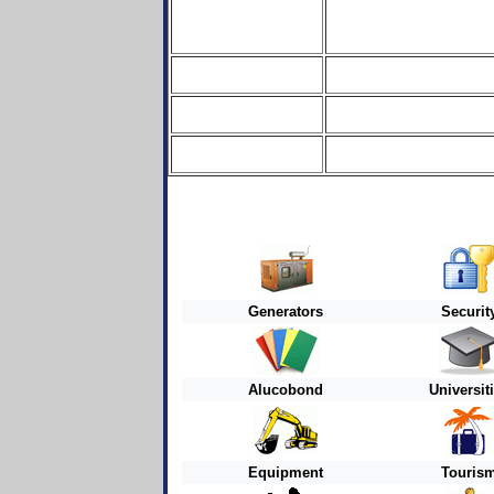
Generators
Securit
Alucobond
Universit
Equipment
Touris