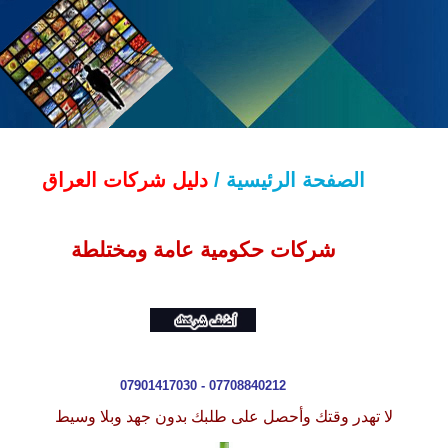
الصفحة الرئيسية /
دليل شركات العراق
شركات حكومية عامة ومختلطة
07901417030 - 07708840212
لا تهدر وقتك وأحصل على طلبك بدون جهد وبلا وسيط