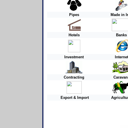
Pipes
Made in I
Hotels
Banks
Investment
Interne
Contracting
Caravan
Export & Import
Agricultu