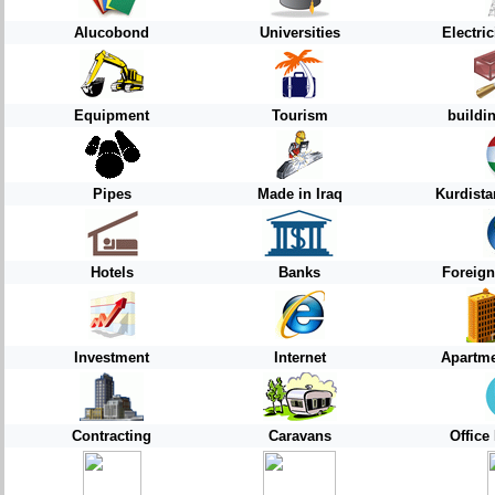
Alucobond
Universities
Electri
Equipment
Tourism
buildi
Pipes
Made in Iraq
Kurdist
Hotels
Banks
Foreign
Investment
Internet
Apartme
Contracting
Caravans
Office