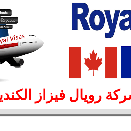
كة رويال فيزاز الكندي