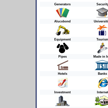
Generators
Securit
Alucobond
Universit
Equipment
Touris
Pipes
Made in I
Hotels
Banks
Investment
Interne