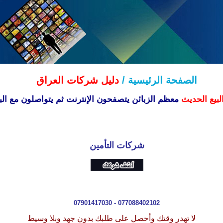
الصفحة الرئيسية /
دليل شركات العراق
لبيع الحديث
معظم الزبائن يتصفحون الإنترنت ثم يتواصلون مع البا
شركات التأمين
07901417030 - 077088402102
لا تهدر وقتك وأحصل على طلبك بدون جهد وبلا وسيط