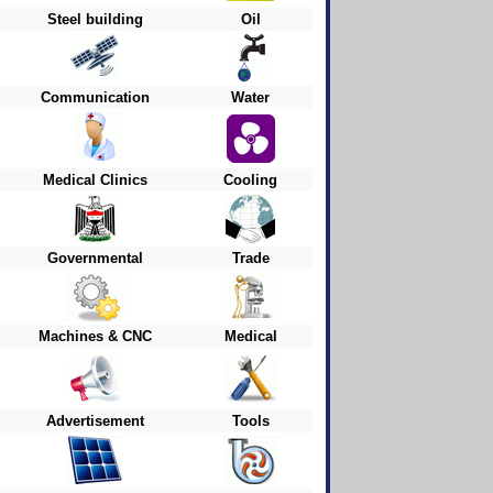
Steel building
Oil
Communication
Water
Medical Clinics
Cooling
Governmental
Trade
Machines & CNC
Medical
Advertisement
Tools