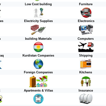
y
Low Cost building
Furniture
ies
Electricity Supplies
Electronics
m
building Materials
Computers
raq
Kurdistan
Companies
Shipping
Foreign
Companies
Kitchens
t
Apartments & Villas
Insurance