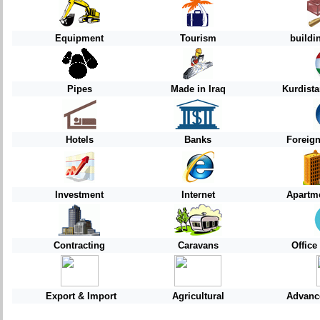
Equipment
Tourism
buildi
Pipes
Made in Iraq
Kurdist
Hotels
Banks
Foreig
Investment
Internet
Apartme
Contracting
Caravans
Offic
Export & Import
Agricultural
Advanc