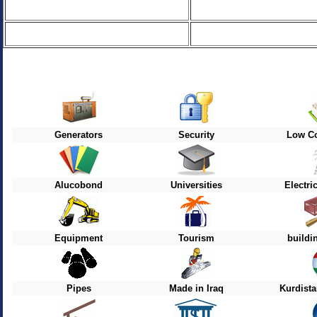
Generators
Security
Low Co
Alucobond
Universities
Electri
Equipment
Tourism
buildi
Pipes
Made in Iraq
Kurdist