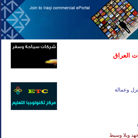
ت العراق
زل وعمالة
هد وبلا وسيط