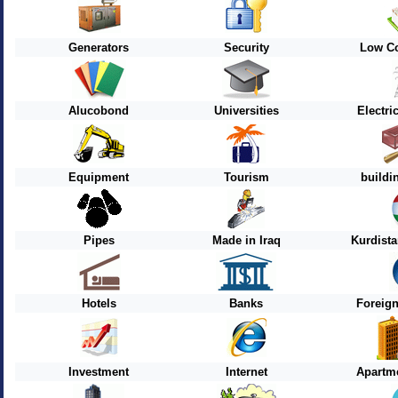
Generators
Security
Low Co
Alucobond
Universities
Electri
Equipment
Tourism
buildi
Pipes
Made in Iraq
Kurdist
Hotels
Banks
Foreig
Investment
Internet
Apartme