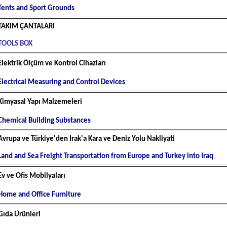
Tents and Sport Grounds
TAKIM ÇANTALARI
TOOLS BOX
Elektrik Ölçüm
ve Kontrol
Cihazları
Electrical Measuring and Control Devices
Kimyasal Yapı Malzemeleri
Chemical Building Substances
Avrupa ve Türkiye'den Irak'a Kara ve Deniz Yolu Nakliyati
Land and Sea Freight Transportation from Europe and Turkey into Iraq
Ev ve Ofis Mobilyaları
Home and Office Furniture
Gıda Ürünleri