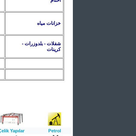
أ
ختام
خزانات مياه
شفلات - بلدوزرات -
كرينات
Çelik Yapılar
Petrol