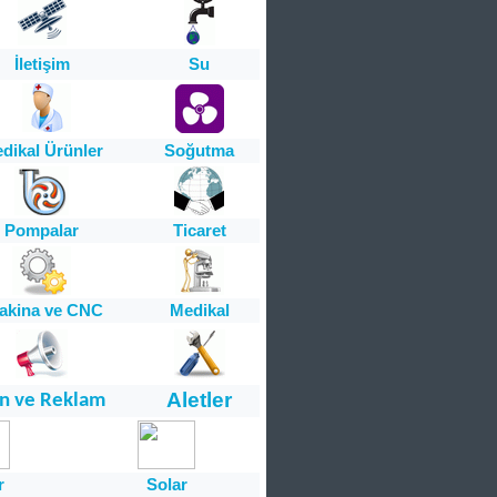
İletişim
Su
dikal Ürünler
Soğutma
Pompalar
Ticaret
akina ve CNC
Medikal
Aletler
an ve Reklam
r
Solar