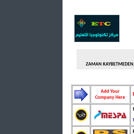
ZAMAN KAYBETMEDEN, 
Add Your
Company Here