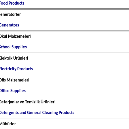
Food Products
Jeneratörler
Generators
Okul Malzemeleri
School Supplies
Elektrik Ürünleri
Electricity Products
Ofis Malzemeleri
Office Supplies
Deterjanlar ve Temizlik Ürünleri
Detergents and General Cleaning Products
Mühürler