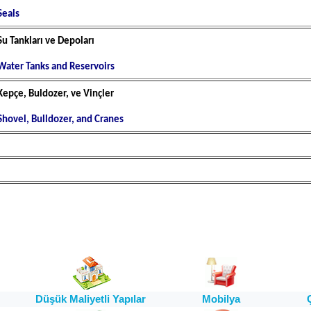
Seals
Su Tankları ve Depoları
Water Tanks and Reservoirs
Kepçe, Buldozer, ve Vinçler
Shovel, Bulldozer, and Cranes
Düşük Maliyetli Yapılar
Mobilya