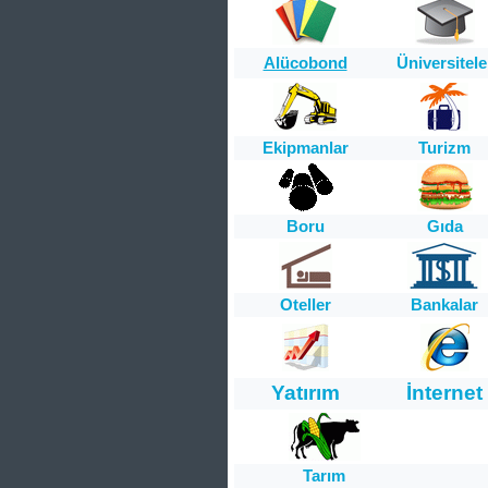
Alücobond
Üniversitele
Ekipmanlar
Turizm
Boru
Gıda
Oteller
Bankalar
Yatırım
İnternet
Tarım