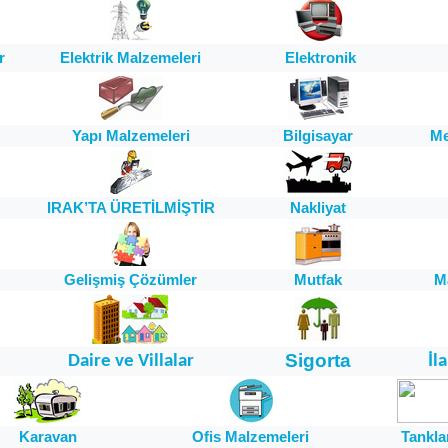
r
Elektrik Malzemeleri
Elektronik
Yapı Malzemeleri
Bilgisayar
Me
IRAK’TA ÜRETİLMİŞTİR
Nakliyat
Gelişmiş Çözümler
Mutfak
M
Sigorta
Daire ve Villalar
İl
Karavan
Ofis Malzemeleri
Tankla