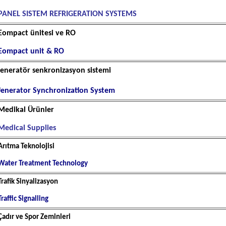
PANEL SISTEM REFRIGERATION SYSTEMS
Eompact ünitesi ve RO
Eompact unit & RO
jeneratör
senkronizasyon sistemi
Jenerator Synchronization System
Medikal Ürünler
Medical Supplies
Arıtma Teknolojisi
Water Treatment Technology
Trafik Sinyalizasyon
Traffic Signalling
Çadır ve Spor Zeminleri