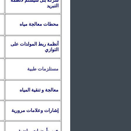
شركة بنل سيستم لأنظمة
التبريد
محطات معالجة مياه
أنظمة ربط المولدات على
التوازي
مستلزمات طبية
معالجة و تنقية المياه
إشارات وعلامات مرورية
خيم وأرضيات رياضية