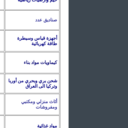
صناديق
عدد
أجهزة قياس وسيطرة
طاقة كهربائية
كيماويات مواد بناء
شحن بري وبحري من أوربا
وتركيا الى العراق
أثاث منزلي ومكتبي
ومفروشات
مواد غذائية