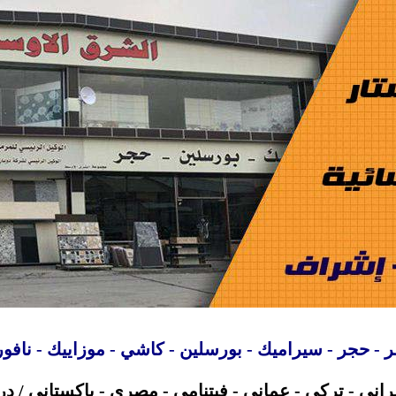
 - حجر - سيراميك - بورسلين - كاشي - موزاييك - نافو
راني - تركي
-
عماني
- فيتنامي
- مصري - باكستاني / در