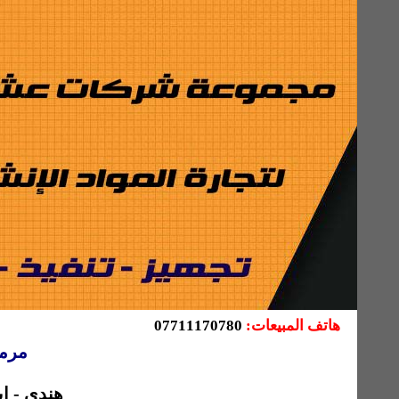
هاتف المبيعات:
07711170780
مرمر
هندي - إي