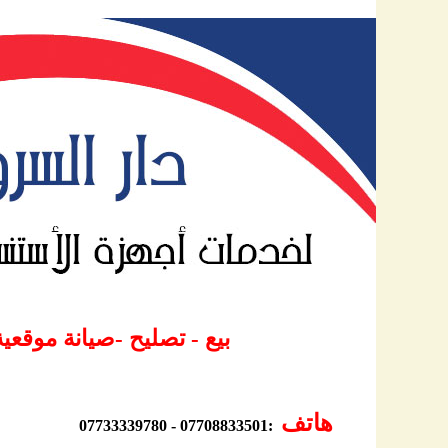
بيع - تصليح -صيانة موقعية - أدوات إحتياطية - أحبار- ورق - كاترجات - قرطاسية - خدمات مابعد البيع
هاتف
07733339780 - 07708833501
: