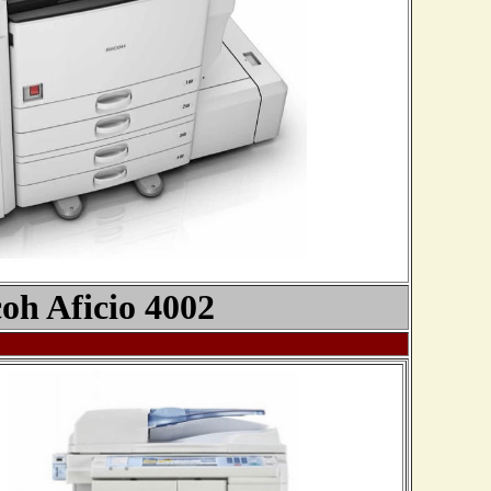
oh Aficio
4002