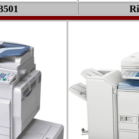
3
5
0
1
Ri