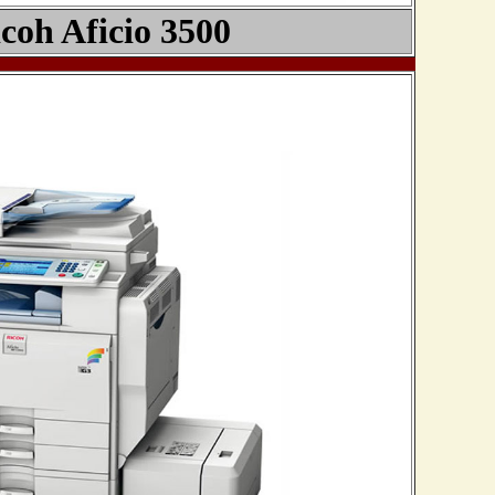
coh Aficio 3
5
00