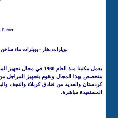
Authorized agent in Iraq for Erensan Turkey
- Burner
بويلرات بخار
-
بويلرات
ماء ساخن
يعمل مكتبنا منذ العام
1960 في مجال تجهيز ا
متخصص بهذا المجال ونقوم بتجهيز المراجل من م
كردستان
والعديد من فنادق كربلاء والنجف وال
المستفيدة مباشرة.