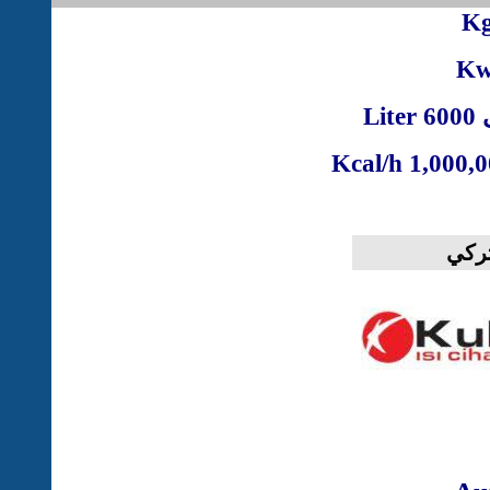
Kg
K
60
Liter
Kcal/h
ركي