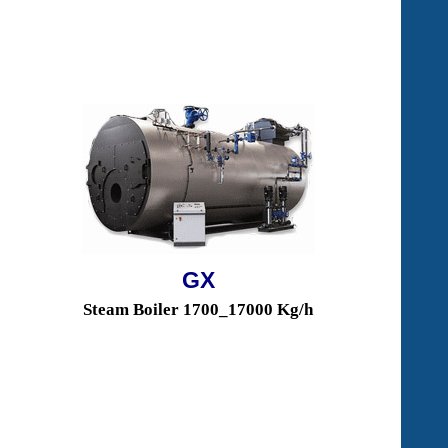
GX
Steam Boiler 1700
_17
000 Kg/h