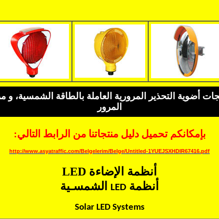
جات أضوية التحذير المرورية العاملة بالطاقة الشمسية، و مر
المرور
بإمكانكم تحميل دليل منتجاتنا من الرابط التالي:
http://www.asyatraffic.com/Belgelerim/Belge/Untitled-1YUEJSXHDIR67416.pdf
أنظمة الإضاءة
LED
أنظمة
الشمسـية
LED
Solar LED Systems