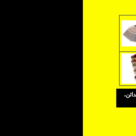
دائن،