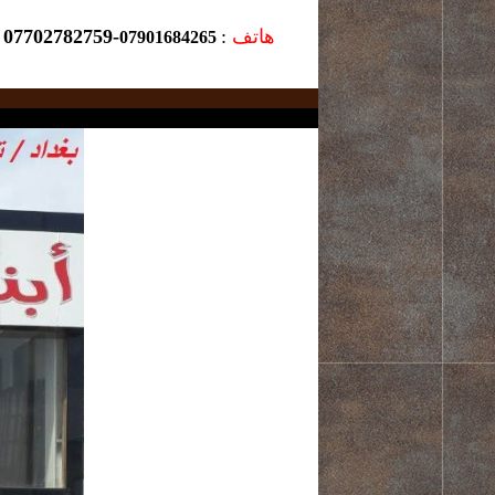
هاتف
:
07702782759-
-
07901684265