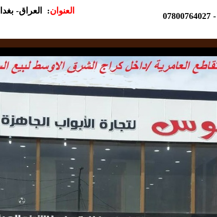
العنوان
: العراق- بغدا
07800764027 