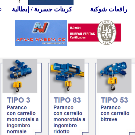
رافعات شوكية
كرينات جسرية / إيطالية
ع