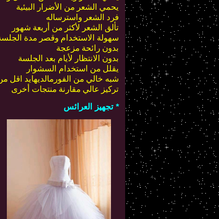
يحمي الشعر من الأضرار البيئية
فرد الشعر واسترساله
تألق الشعر لأكثر من أربعة شهور
سهولة الاستخدام وقصر مدة الجلسةلتكون 2-
بدون رائحة مزعجة
بدون الانتظار لأيام بعد الجلسة
يقلل من استخدام السشوار
شبه خالي من الفورمالديهايد اقل من 0.2 بالمئة وهي نسبة اقل من بقية المنتجات الأ
تركيز عالي مقارنة منتجات أخرى
* تجهيز العرائس