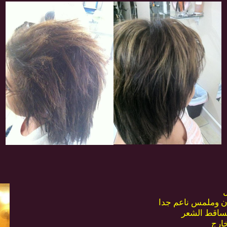
ل
ان وملمس ناعم جدا
تساقط الشعر
ارج