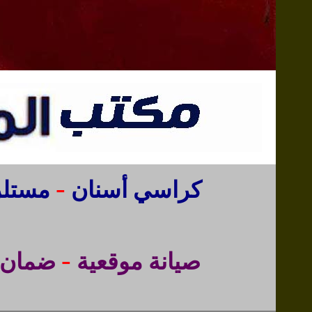
-
كراسي أسنان
مستلز
-
صيانة موقعية
ضمان ح