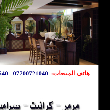
07700721040 - 07722636540
هاتف المبيعات: