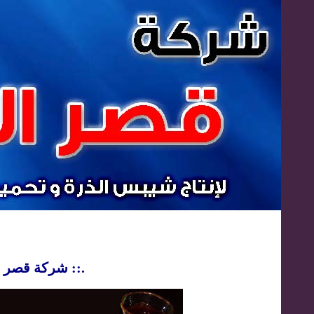
.:: شركة قصر السلطان لإنتاج شيبس الذرة وتحميص وتقشير المكسرات المحدودة ::.