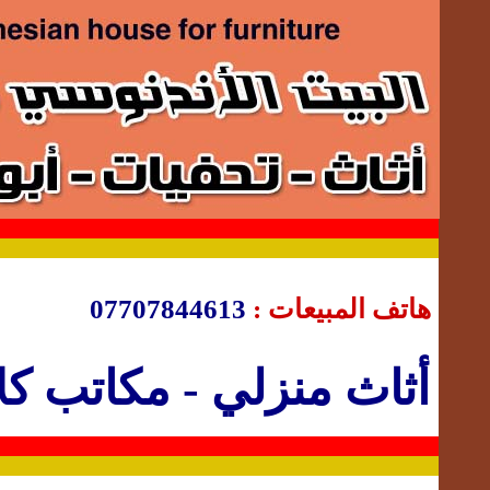
هاتف المبيعات :
07707844613
أثاث منزلي
-
مكاتب ك