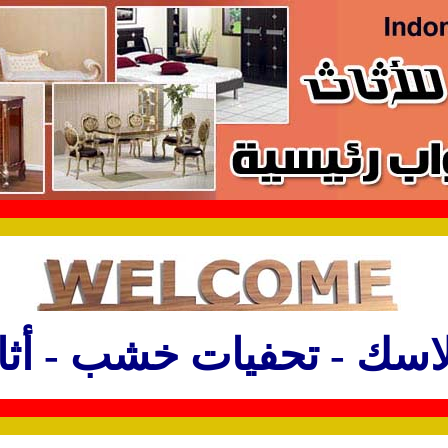
لاسك
-
تحفيات خشب
-
أث