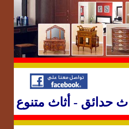
اث حدائق
-
أثاث متنوع