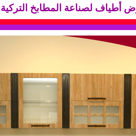
رض
أ
طياف
لصناعة المطابخ التركية
ت