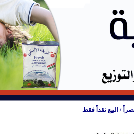
صراً
/ البيع نقداً فقط