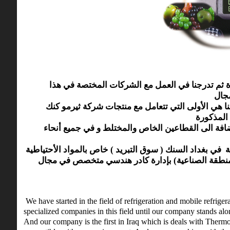
والتبريد المتنقل العام 1986 في ورشة صغيرة ثم تدرجنا في العمل مع الشركات المختصة في هذا
كما تعد شركتنا هي الأولى التي تتعامل مع منتجات شركة ثيرمو كنك Thermo King و التي تلائم المناخ و
الاضافة الى القطاعين الخاص والمختلط و في جميع أنحاء
قي في مقر الشركة في بغداد السنك ( سوق التبريد ) خاص بالمواد الأحتياطية
ي منطقة جرف النداف (المنطقة الصناعية) بإدارة كادر هندسي متخصص في مجال
We have started in the field of refrigeration and mobile refrig
specialized companies in this field until our company stands alon
And our company is the first in Iraq which is deals with Therm