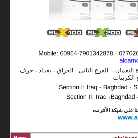
Mobile: 00964-7901342878 - 07702
aldam
النعمان - الفرع الثاني : العراق - بغداد - جرف
 الكرينات
Section I
:
Iraq
-
Baghdad
-
S
Section II
:
Iraq
-Baghdad
ا على شبكة الأنترنت
www.a
info@iraqi