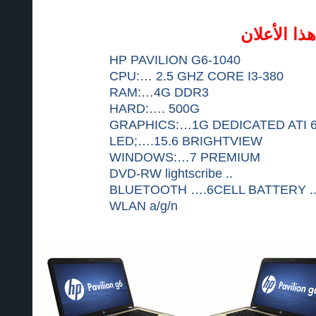
ا الأعلان
HP PAVILION G6-1040
CPU:… 2.5 GHZ CORE I3-380
RAM:…4G DDR3
HARD:…. 500G
GRAPHICS:…1G DEDICATED ATI 
LED;….15.6 BRIGHTVIEW
WINDOWS:…7 PREMIUM
DVD-RW lightscribe ..
BLUETOOTH ….6CELL BATTERY ..
WLAN a/g/n